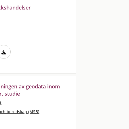
ckshändelser
dningen av geodata inom
r, studie
t
och beredskap (MSB)