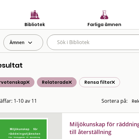
Bibliotek
Farliga ämnen
Ämnen
esultat
rvetenskap
Relaterade
Rensa filter
äffar: 1-10 av 11
Sortera på:
Miljökunskap för räddning
till återställning