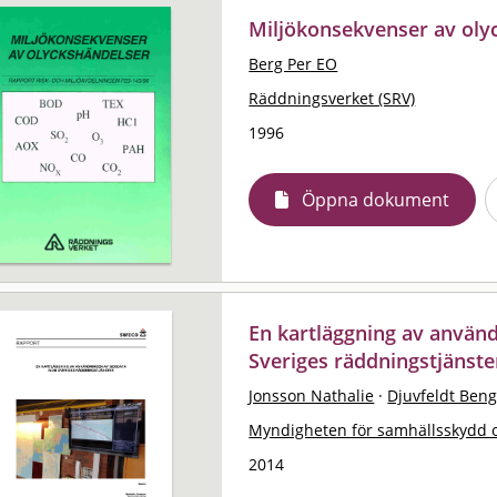
Miljökonsekvenser av oly
Berg Per EO
Räddningsverket (SRV)
1996
Öppna dokument
En kartläggning av använ
Sveriges räddningstjänste
Jonsson Nathalie
·
Djuvfeldt Beng
Myndigheten för samhällsskydd 
2014