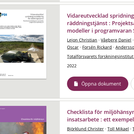
Vidareutvecklad spridnin
räddningstjänst : Projek
modeller i programvaran 
Lejon Christian
·
Vågberg Daniel
·
Oscar
·
Forsén Rickard
·
Anderss
Totalförsvarets forskningsinstitut
2022
Öppna dokument
Checklista för miljöhänsy
insatsarbete : ett exempe
Björklund Christer
·
Toll Mikael
·