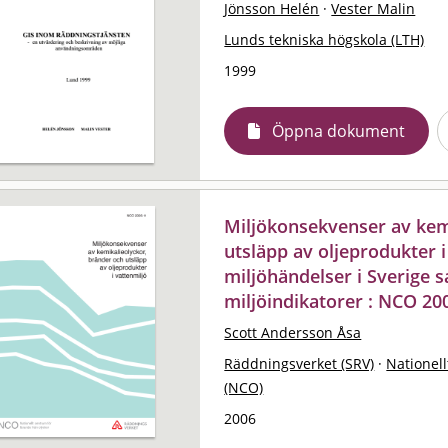
Jönsson Helén
·
Vester Malin
Lunds tekniska högskola (LTH)
1999
Öppna dokument
Miljökonsekvenser av kem
utsläpp av oljeprodukter i
miljöhändelser i Sverige 
miljöindikatorer : NCO 20
Scott Andersson Åsa
Räddningsverket (SRV)
·
Nationell
(NCO)
2006