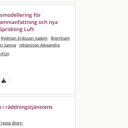
gsmodellering för
tsammanfattning och nya
Spridning Luft
Rydman Eriksson Joakim
·
Björnham
on Sanna
·
Johansson Alexandra
 (FOI)
n i räddningstjänstens
l
Trepte Björn