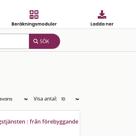
Beräkningsmoduler
Ladda ner
Visa antal:
stjänsten : från förebyggande