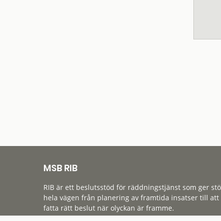
MSB RIB
RIB är ett beslutsstöd för räddningstjänst som ger st
hela vägen från planering av framtida insatser till att
fatta rätt beslut när olyckan är framme.