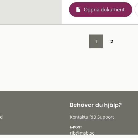
Öppna dokument
1
2
Behöver du hjälp?
öd
Kontakta RIB Support
E-POST
rib@msb.se