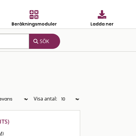
Beräkningsmoduler
Ladda ner
Visa antal:
ITS)
M)