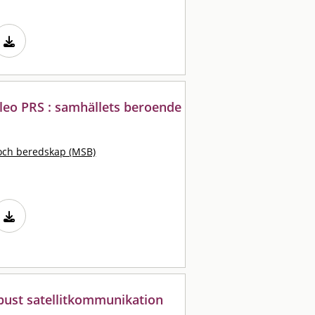
lileo PRS : samhällets beroende
och beredskap (MSB)
bust satellitkommunikation