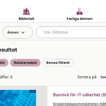
Bibliotek
Farliga ämnen
Ämnen
esultat
ik
Relaterade
Rensa filter
äffar: 6
Sortera på:
Basnivå för IT-säkerhet (B
Krisberedskapsmyndigheten (KB