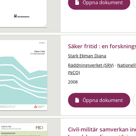
Öppna dokument
Säker fritid : en forsknin
Stark Ekman Diana
Räddningsverket (SRV)
·
Nationell
(NCO)
2008
Öppna dokument
Civil-militär samverkan i