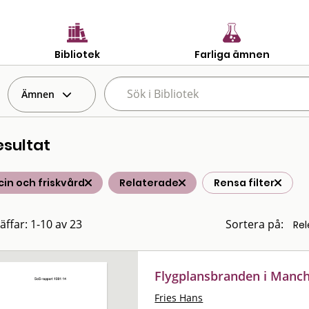
Bibliotek
Farliga ämnen
Ämnen
esultat
in och friskvård
Relaterade
Rensa filter
äffar: 1-10 av 23
Sortera på:
Flygplansbranden i Manch
Fries Hans