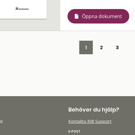
Öppna dokument
1
2
3
Behöver du hjälp?
öd
Kontakta RIB Support
E-POST