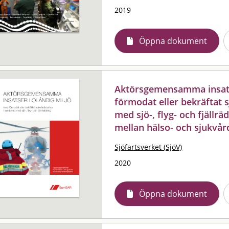
2019
Öppna dokument
Aktörsgemensamma insats
förmodat eller bekräftat
med sjö-, flyg- och fjällrä
mellan hälso- och sjukvård
Sjöfartsverket (SjöV)
2020
Öppna dokument