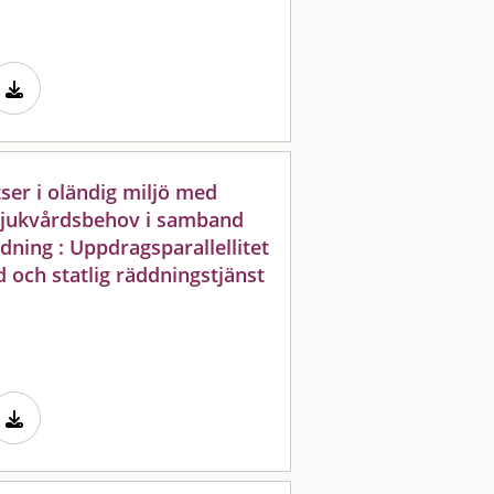
er i oländig miljö med
 sjukvårdsbehov i samband
ddning : Uppdragsparallellitet
 och statlig räddningstjänst