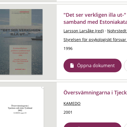
"Det ser verkligen illa ut
samband med Estoniakata
Larsson Larsåke (red)
·
Nohrstedt 
Styrelsen för psykologiskt försvar
1996
Öppna dokument
Översvämningarna i Tjeck
KAMEDO
2001