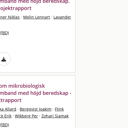
samband med höjd beredskap.
rojektrapport
ner Niklas
·
Melin Lennart
·
Lavander
(FBD)
nom mikrobiologisk
amband med höjd beredskap -
ktrapport
ka Allard
·
Bergqvist Joakim
·
Flink
k Erik
·
Wikberg Per
·
Zohari Siamak
(FBD)