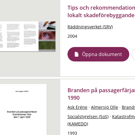
Tips och rekommendationer
lokalt skadeförebyggande
Räddningsverket (SRV)
2004
Öppna dokument
Branden på passagerfärjan
1990
Ask Eréne
·
Almersjö Olle
·
Brand
Socialstyrelsen (SoS)
·
Katastrofm
(KAMEDO)
1993