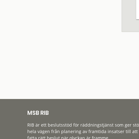
MSB RIB
RIB är ett beslutsstöd för räddningstjänst som ger st
hela vägen från planering av framtida insatser till att
fatta rätt beslut när olyckan är framme.