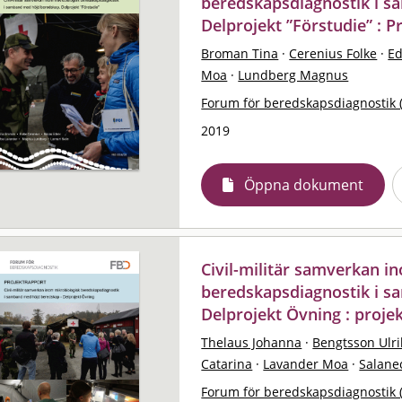
beredskapsdiagnostik i 
Delprojekt ”Förstudie” : P
Broman Tina
·
Cerenius Folke
·
Ed
Moa
·
Lundberg Magnus
Forum för beredskapsdiagnostik 
2019
Öppna dokument
Civil-militär samverkan i
beredskapsdiagnostik i s
Delprojekt Övning : proje
Thelaus Johanna
·
Bengtsson Ulri
Catarina
·
Lavander Moa
·
Salanec
Forum för beredskapsdiagnostik 