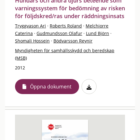
Hundars och andra djurs beteende som
varningssystem för bedömning av risken
för följdskred/ras under räddningsinsats
Tryggvason Ari
·
Roberts Roland
·
Melchiorre
Caterina
·
Gudmundsson Olafur
·
Lund Björn
·
Shomali Hossein
·
Bödvarsson Reynir
Myndigheten för samhällsskydd och beredskap
(MSB)
2012
Öppna dokument