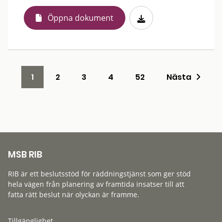
Öppna dokument
1
2
3
4
52
Nästa
MSB RIB
RIB är ett beslutsstöd för räddningstjänst som ger stöd
hela vägen från planering av framtida insatser till att
fatta rätt beslut när olyckan är framme.
Tillgänglighet