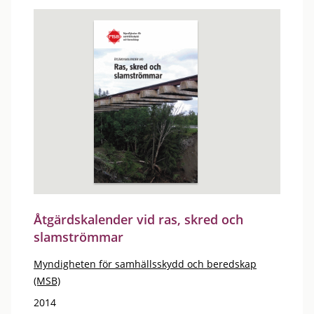
Åtgärdskalender vid ras, skred och
slamströmmar
Myndigheten för samhällsskydd och beredskap
(MSB)
2014