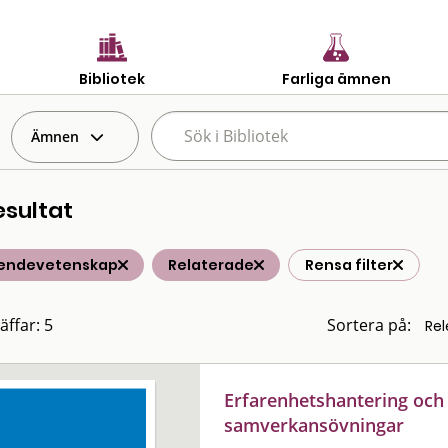
Bibliotek
Farliga ämnen
Ämnen
esultat
endevetenskap
Relaterade
Rensa filter
äffar: 5
Sortera på:
Erfarenhetshantering och 
samverkansövningar