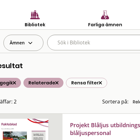
Bibliotek
Farliga ämnen
Ämnen
esultat
gogik
Relaterade
Rensa filter
äffar: 2
Sortera på:
Projekt Blåljus utbildnin
blåljuspersonal