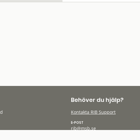
Behöver du hjälp?
öd
Kontakta RIB Support
E-POST
rib@msb.se