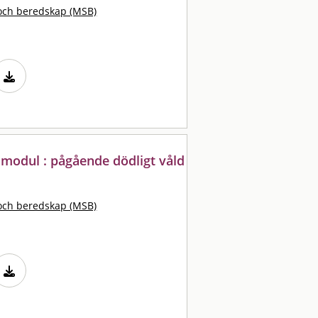
och beredskap (MSB)
gsmodul : pågående dödligt våld
och beredskap (MSB)