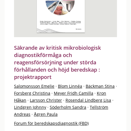
Säkrande av kritisk mikrobiologisk
diagnostikförmåga och
reagensförsörjning under störda
förhållanden och höjd beredskap :
projektrapport
Salomonsson Emelie
·
Blom Linnéa
·
Bäckman Stina
·
Forsberg Christina
·
Meyer Fridh Camilla
·
Kron
Håkan
·
Larsson Christer
·
Rosendal Lindberg Lisa
·
Lindgren Johnny
·
Söderholm Sandra
·
Tellström
Andreas
·
Ågren Paula
Forum för beredskapsdiagnostik (FBD)