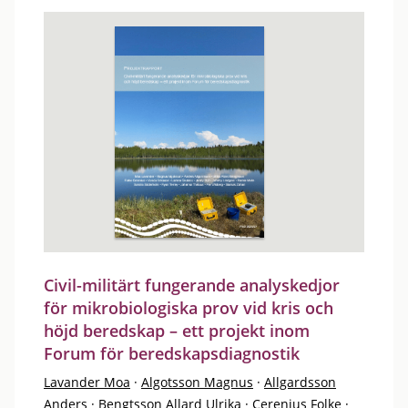
Civil-militärt fungerande analyskedjor
för mikrobiologiska prov vid kris och
höjd beredskap – ett projekt inom
Forum för beredskapsdiagnostik
Lavander Moa
·
Algotsson Magnus
·
Allgardsson
Anders
·
Bengtsson Allard Ulrika
·
Cerenius Folke
·