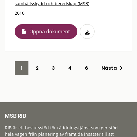
samhällsskydd och beredskap (MSB)
2010
Öppna dokument
1
2
3
4
6
Nästa
MSB RIB
RIB är ett beslutsstöd för räddningstjänst som ger stöd
hela vägen från planering av framtida insatser till att