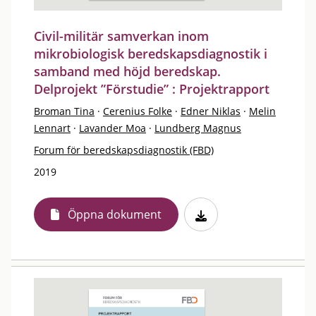
Civil-militär samverkan inom
mikrobiologisk beredskapsdiagnostik i
samband med höjd beredskap.
Delprojekt ”Förstudie” : Projektrapport
Broman Tina
·
Cerenius Folke
·
Edner Niklas
·
Melin
Lennart
·
Lavander Moa
·
Lundberg Magnus
Forum för beredskapsdiagnostik (FBD)
2019
Öppna dokument