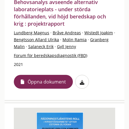
Behovsanalys avseende alternativ
laboratorieplats - under störda
förhållanden, vid höjd beredskap och
krig : projektrapport
Lundberg Magnus
·
Bråve Andreas
·
Wistedt Joakim
·
Bengtsson Allard Ulrika
·
Molin Ramia
·
Granberg
Malin
·
Salaneck Erik
·
Gyll Jenny
Forum för beredskapsdiagnostik (FBD)
2021
Öppna dokument