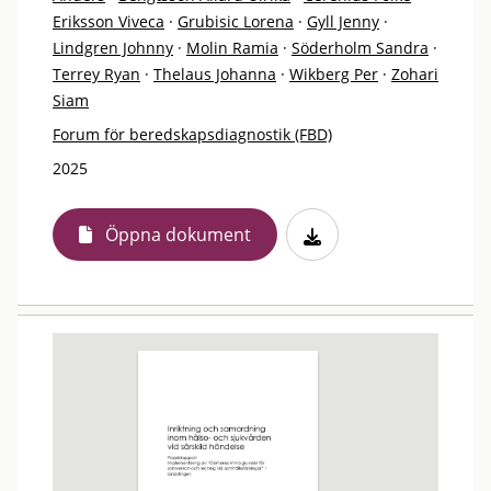
Eriksson Viveca
·
Grubisic Lorena
·
Gyll Jenny
·
Lindgren Johnny
·
Molin Ramia
·
Söderholm Sandra
·
Terrey Ryan
·
Thelaus Johanna
·
Wikberg Per
·
Zohari
Siam
Forum för beredskapsdiagnostik (FBD)
2025
Öppna dokument