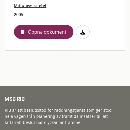
Mittuniversitetet
2005
Öppna dokument
MSB RIB
RIB är ett beslutsstöd för räddningstjänst som ger stöd
hela vägen från planering av framtida insatser till att
fatta rätt beslut när olyckan är framme.