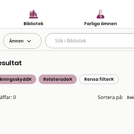
Bibliotek
Farliga ämnen
Ämnen
esultat
lkningsskydd
Relaterade
Rensa filter
äffar: 0
Sortera på: