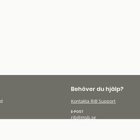
Behöver du hjälp?
öd
Kontakta RIB Support
E-POST
rib@msb.se