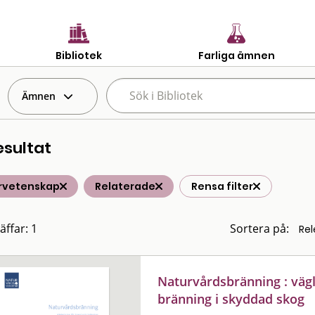
Bibliotek
Farliga ämnen
Ämnen
esultat
rvetenskap
Relaterade
Rensa filter
äffar: 1
Sortera på:
Naturvårdsbränning : väg
bränning i skyddad skog