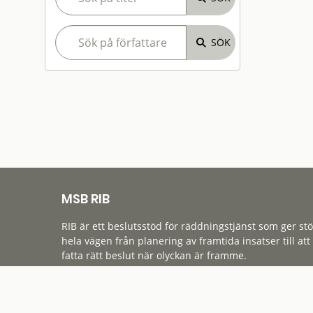
MSB RIB
RIB är ett beslutsstöd för räddningstjänst som ger st
hela vägen från planering av framtida insatser till att
fatta rätt beslut när olyckan är framme.
Tillgänglighet
Cookies