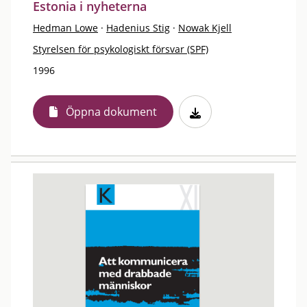
Estonia i nyheterna
Hedman Lowe
·
Hadenius Stig
·
Nowak Kjell
Styrelsen för psykologiskt försvar (SPF)
1996
Öppna dokument