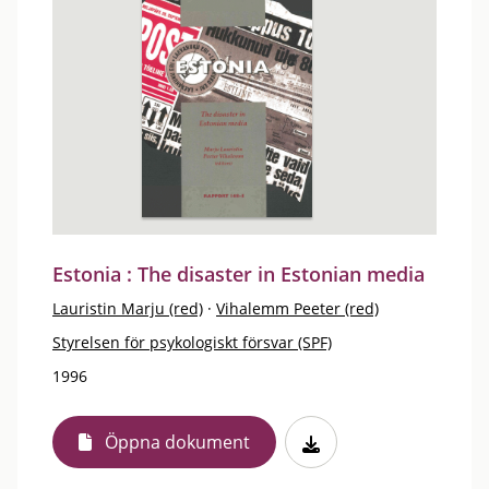
Estonia : The disaster in Estonian media
Lauristin Marju (red)
·
Vihalemm Peeter (red)
Styrelsen för psykologiskt försvar (SPF)
1996
Öppna dokument