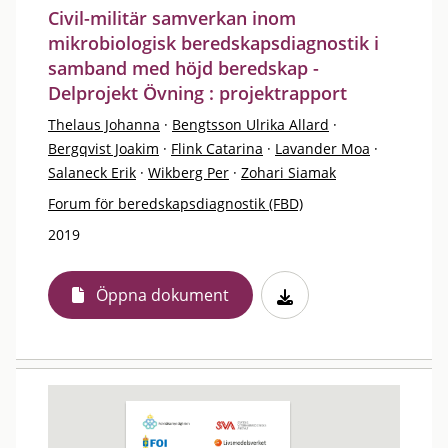
Civil-militär samverkan inom
mikrobiologisk beredskapsdiagnostik i
samband med höjd beredskap -
Delprojekt Övning : projektrapport
Thelaus Johanna
·
Bengtsson Ulrika Allard
·
Bergqvist Joakim
·
Flink Catarina
·
Lavander Moa
·
Salaneck Erik
·
Wikberg Per
·
Zohari Siamak
Forum för beredskapsdiagnostik (FBD)
2019
Öppna dokument