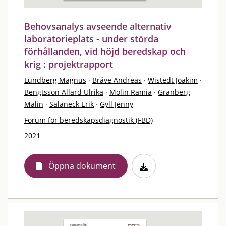
Behovsanalys avseende alternativ
laboratorieplats - under störda
förhållanden, vid höjd beredskap och
krig : projektrapport
Lundberg Magnus
·
Bråve Andreas
·
Wistedt Joakim
·
Bengtsson Allard Ulrika
·
Molin Ramia
·
Granberg
Malin
·
Salaneck Erik
·
Gyll Jenny
Forum för beredskapsdiagnostik (FBD)
2021
Öppna dokument