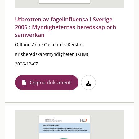
Utbrotten av fågelinfluensa i Sverige
2006 : Myndigheternas beredskap och
samverkan
Ödlund Ann
·
Castenfors Kerstin
Krisberedskapsmyndigheten (KBM)
2006-12-07
Öppna dokument