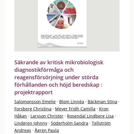
Säkrande av kritisk mikrobiologisk
diagnostikförmåga och
reagensförsörjning under störda
förhållanden och höjd beredskap :
projektrapport
Salomonsson Emelie
·
Blom Linnéa
·
Bäckman Stina
·
Forsberg Christina
·
Meyer Fridh Camilla
·
Kron
Håkan
·
Larsson Christer
·
Rosendal Lindberg Lisa
·
Lindgren Johnny
·
Söderholm Sandra
·
Tellström
Andreas
·
Ågren Paula