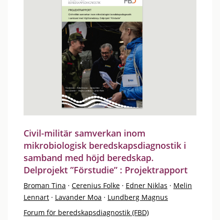
Civil-militär samverkan inom
mikrobiologisk beredskapsdiagnostik i
samband med höjd beredskap.
Delprojekt ”Förstudie” : Projektrapport
Broman Tina
·
Cerenius Folke
·
Edner Niklas
·
Melin
Lennart
·
Lavander Moa
·
Lundberg Magnus
Forum för beredskapsdiagnostik (FBD)