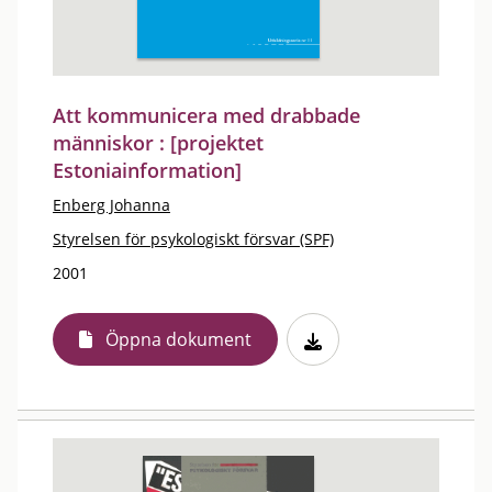
Att kommunicera med drabbade
människor : [projektet
Estoniainformation]
Enberg Johanna
Styrelsen för psykologiskt försvar (SPF)
2001
Öppna dokument