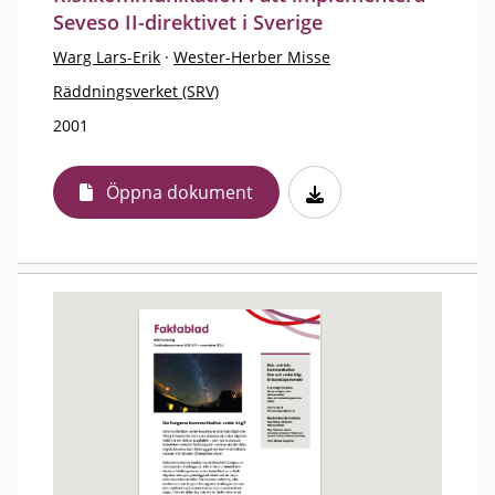
Seveso II-direktivet i Sverige
Warg Lars-Erik
·
Wester-Herber Misse
Räddningsverket (SRV)
2001
Öppna dokument