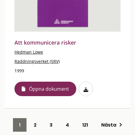
Att kommunicera risker
Hedman Lowe
Räddningsverket (SRV)
1999
Öppna dokument
1
2
3
4
121
Nästa