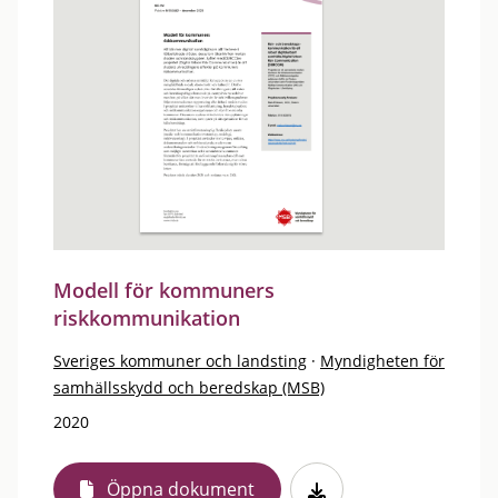
Modell för kommuners
riskkommunikation
Sveriges kommuner och landsting
·
Myndigheten för
samhällsskydd och beredskap (MSB)
2020
Öppna dokument