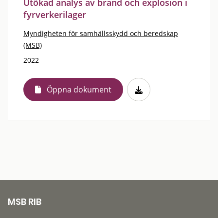
Utökad analys av brand och explosion i
fyrverkerilager
Myndigheten för samhällsskydd och beredskap
(MSB)
2022
Öppna dokument
MSB RIB