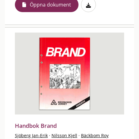
Öppna dokument
Handbok Brand
Sjöberg Jan-Erik
·
Nilsson Kjell
·
Bäckbom Roy