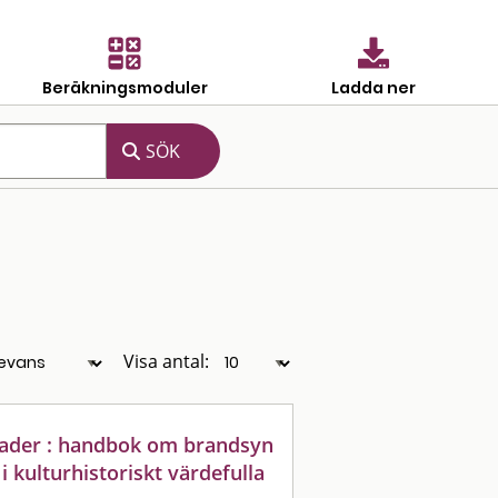
Beräkningsmoduler
Ladda ner
Visa antal:
nader : handbok om brandsyn
 kulturhistoriskt värdefulla