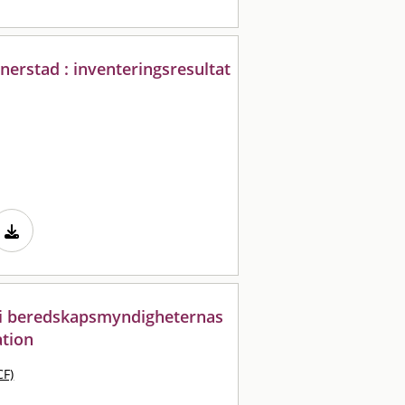
erstad : inventeringsresultat
l i beredskapsmyndigheternas
ation
CF)