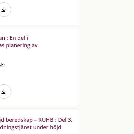
 : En del i
s planering av
CF)
jd beredskap – RUHB : Del 3.
dningstjänst under höjd