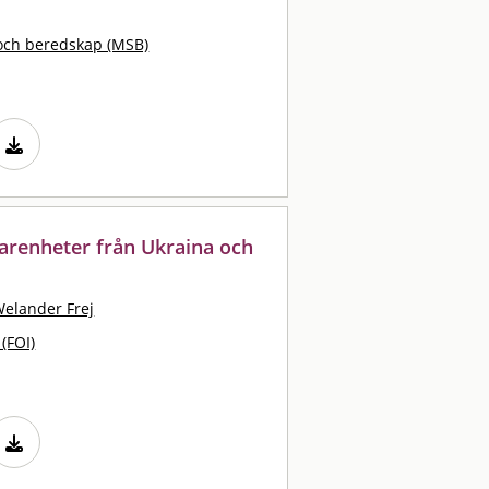
och beredskap (MSB)
rfarenheter från Ukraina och
elander Frej
 (FOI)