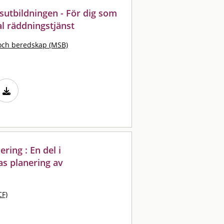
sutbildningen - För dig som
l räddningstjänst
och beredskap (MSB)
ing : En del i
s planering av
CF)