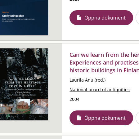
Öppna dokument
Can we learn from the herit
Experiences and practises 
historic buildings in Fin
Laurila Anu (red.)
National board of antiquities
2004
Öppna dokument