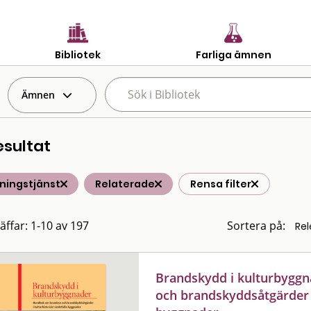
Bibliotek
Farliga ämnen
Ämnen
esultat
ningstjänst
Relaterade
Rensa filter
räffar: 1-10 av 197
Sortera på:
Brandskydd i kulturbygg
och brandskyddsåtgärder i