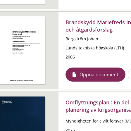
Brandskydd Mariefreds inn
och åtgärdsförslag
Bergström Johan
Lunds tekniska högskola (LTH)
2006
Öppna dokument
Omflyttningsplan : En de
planering av krigsorganis
Myndigheten för civilt försvar (M
2026