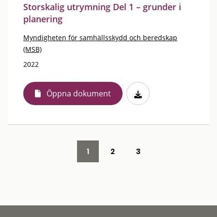
Storskalig utrymning Del 1 – grunder i
planering
Myndigheten för samhällsskydd och beredskap
(MSB)
2022
Öppna dokument
1
2
3