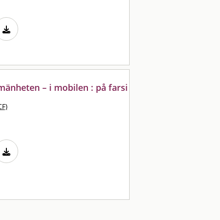
lmänheten – i mobilen : på farsi
CF)