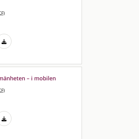
CF)
lmänheten – i mobilen
CF)