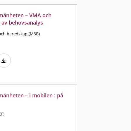
llmänheten – VMA och
t av behovsanalys
och beredskap (MSB)
lmänheten – i mobilen : på
CF)