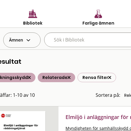
Bibliotek
Farliga ämnen
Ämnen
esultat
lkningsskydd
Relaterade
Rensa filter
äffar: 1-10 av 10
Sortera på:
Elmiljö i anläggningar för
Myndigheten för samhällsskydd 