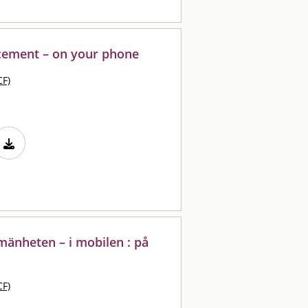
cement – on your phone
CF)
lmänheten – i mobilen : på
CF)