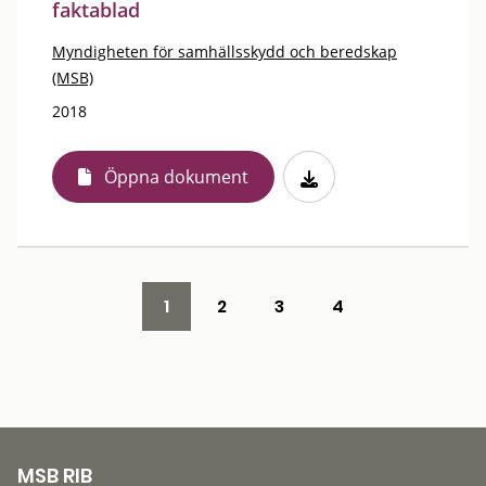
faktablad
Myndigheten för samhällsskydd och beredskap
(MSB)
2018
Öppna dokument
1
2
3
4
MSB RIB