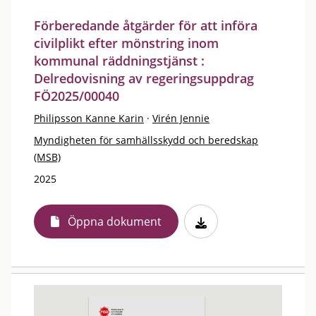
Förberedande åtgärder för att införa
civilplikt efter mönstring inom
kommunal räddningstjänst :
Delredovisning av regeringsuppdrag
FÖ2025/00040
Philipsson Kanne Karin
·
Virén Jennie
Myndigheten för samhällsskydd och beredskap
(MSB)
2025
Öppna dokument