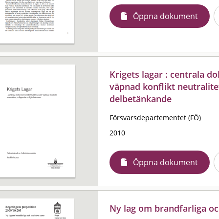
Öppna dokument
Krigets lagar : centrala 
väpnad konflikt neutralit
delbetänkande
Försvarsdepartementet (FÖ)
2010
Öppna dokument
Ny lag om brandfarliga oc