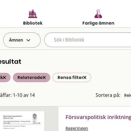
Bibliotek
Farliga ämnen
Ämnen
esultat
ik
Relaterade
Rensa filter
äffar: 1-10 av 14
Sortera på:
Försvarspolitisk inriktnin
Regeringen