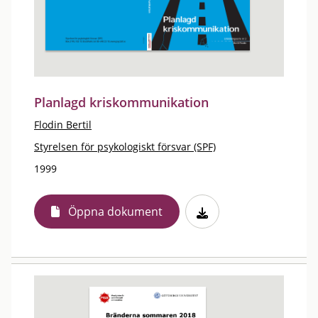
Planlagd kriskommunikation
Flodin Bertil
Styrelsen för psykologiskt försvar (SPF)
1999
Öppna dokument