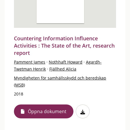
Countering Information Influence
Activities : The State of the Art, research
report
Pamment James
·
Nothhaft Howard
·
Agardh-
Twetman Henrik
·
Fjällhed Alicia
Myndigheten för samhällsskydd och beredskap
(MSB)
2018
Öppna dokument