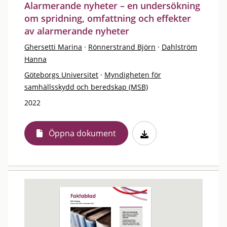
Alarmerande nyheter – en undersökning
om spridning, omfattning och effekter
av alarmerande nyheter
Ghersetti Marina
·
Rönnerstrand Björn
·
Dahlström
Hanna
Göteborgs Universitet
·
Myndigheten för
samhällsskydd och beredskap (MSB)
2022
Öppna dokument