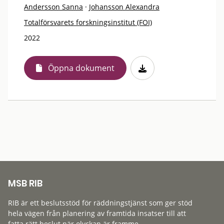
Andersson Sanna
·
Johansson Alexandra
Totalförsvarets forskningsinstitut (FOI)
2022
Öppna dokument
MSB RIB
RIB är ett beslutsstöd för räddningstjänst som ger stöd
hela vägen från planering av framtida insatser till att
fatta rätt beslut när olyckan är framme.