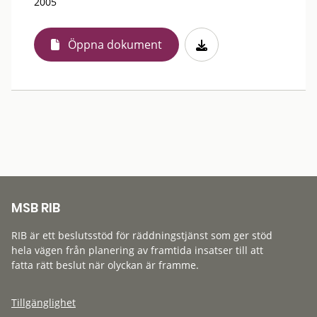
2005
Öppna dokument
MSB RIB
RIB är ett beslutsstöd för räddningstjänst som ger stöd
hela vägen från planering av framtida insatser till att
fatta rätt beslut när olyckan är framme.
Tillgänglighet