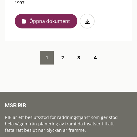
1997
Öppna dokument
1
2
3
4
MSB RIB
RIB är ett beslutsstöd för räddningstjänst som ger stöd
hela vägen från planering av framtida insatser till att
fatta rätt beslut när olyckan är framme.