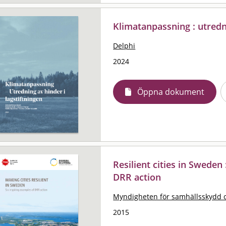
Klimatanpassning : utredni
Delphi
2024
Öppna dokument
Resilient cities in Sweden
DRR action
Myndigheten för samhällsskydd 
2015