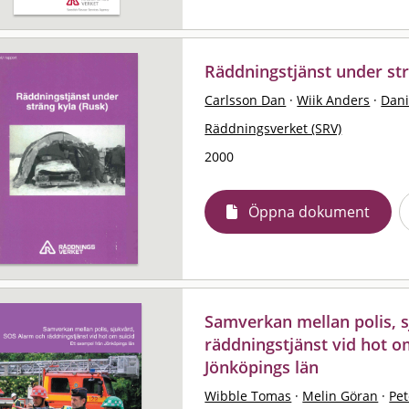
Räddningstjänst under st
Carlsson Dan
·
Wiik Anders
·
Dani
Räddningsverket (SRV)
2000
Öppna dokument
Samverkan mellan polis, 
räddningstjänst vid hot om
Jönköpings län
Wibble Tomas
·
Melin Göran
·
Pe