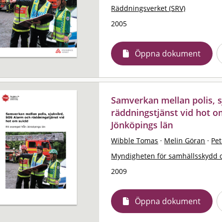
Räddningsverket (SRV)
2005
Öppna dokument
Samverkan mellan polis, 
räddningstjänst vid hot om
Jönköpings län
Wibble Tomas
·
Melin Göran
·
Pe
Myndigheten för samhällsskydd 
2009
Öppna dokument