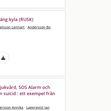
räng kyla (RUSK)
elsson Lennart
·
Andersson Bo
sjukvård, SOS Alarm och
 suicid : ett exempel från
tersson Annika
·
Lagerqvist Jan