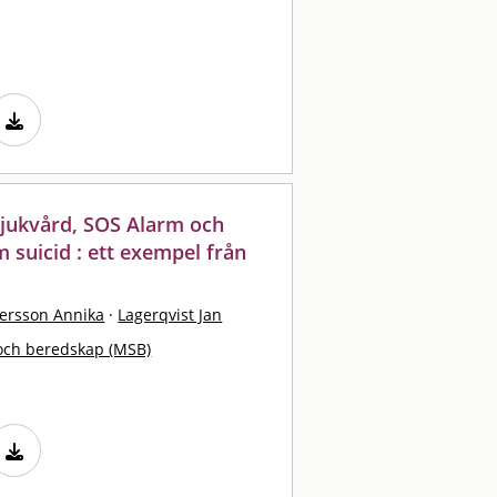
sjukvård, SOS Alarm och
 suicid : ett exempel från
tersson Annika
·
Lagerqvist Jan
och beredskap (MSB)