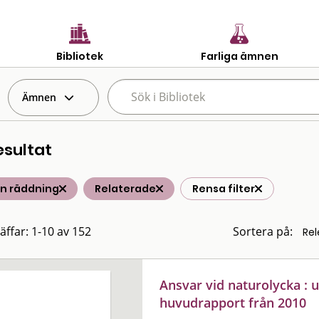
Bibliotek
Farliga ämnen
Ämnen
esultat
n räddning
Relaterade
Rensa filter
räffar: 1-10 av 152
Sortera på:
Ansvar vid naturolycka : 
huvudrapport från 2010