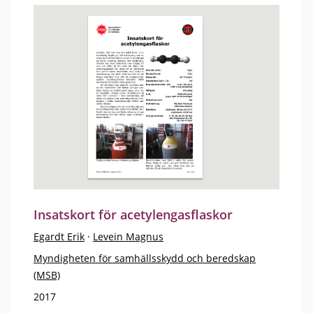
Insatskort för acetylengasflaskor
Egardt Erik
·
Levein Magnus
Myndigheten för samhällsskydd och beredskap
(MSB)
2017