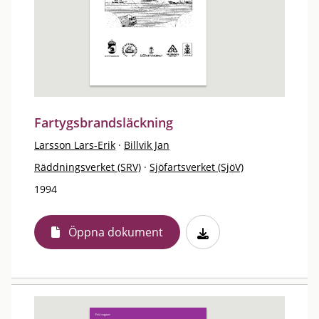
Fartygsbrandsläckning
Larsson Lars-Erik
·
Billvik Jan
Räddningsverket (SRV)
·
Sjöfartsverket (SjöV)
1994
Öppna dokument