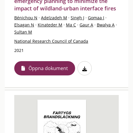
emergency planning to minimize the
impact of wildland-urban interface fires
Bénichou N
·
Adelzadeh M
·
Singh J
·
Gomaa I
·
Elsagan N
·
Kinateder M
·
Ma C
·
Gaur A
·
Bwalya A
·
Sultan M
National Research Council of Canada
2021
Öppna dokument