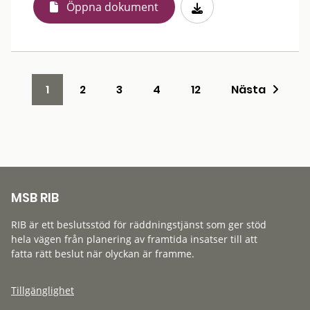
Öppna dokument
1
2
3
4
12
Nästa
MSB RIB
RIB är ett beslutsstöd för räddningstjänst som ger stöd
hela vägen från planering av framtida insatser till att
fatta rätt beslut när olyckan är framme.
Tillgänglighet