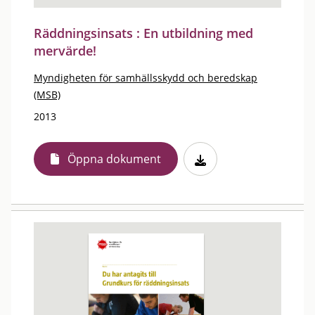
Räddningsinsats : En utbildning med
mervärde!
Myndigheten för samhällsskydd och beredskap
(MSB)
2013
Öppna dokument