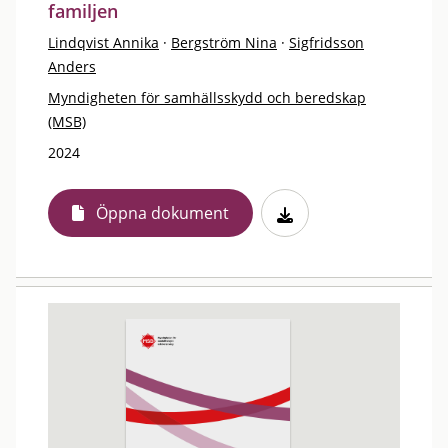
familjen
Lindqvist Annika
·
Bergström Nina
·
Sigfridsson
Anders
Myndigheten för samhällsskydd och beredskap
(MSB)
2024
Öppna dokument