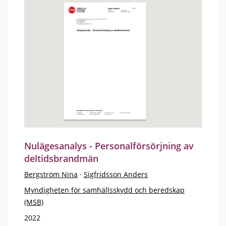
Nulägesanalys - Personalförsörjning av
deltidsbrandmän
Bergström Nina
·
Sigfridsson Anders
Myndigheten för samhällsskydd och beredskap
(MSB)
2022