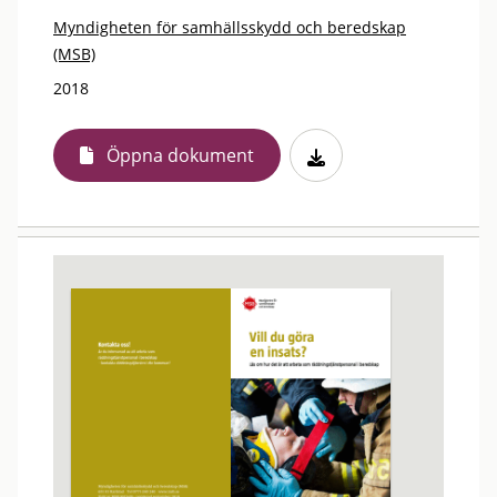
Myndigheten för samhällsskydd och beredskap
(MSB)
2018
Öppna dokument