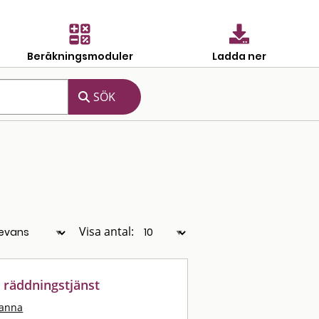
Beräkningsmoduler
Ladda ner
Visa antal:
räddningstjänst
hanna