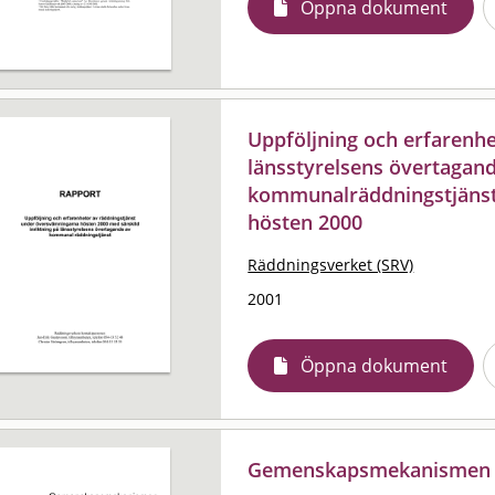
Öppna dokument
Uppföljning och erfarenhet
länsstyrelsens övertagan
kommunalräddningstjäns
hösten 2000
Räddningsverket (SRV)
2001
Öppna dokument
Gemenskapsmekanismen