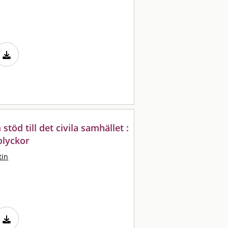
öd till det civila samhället :
 olyckor
tin