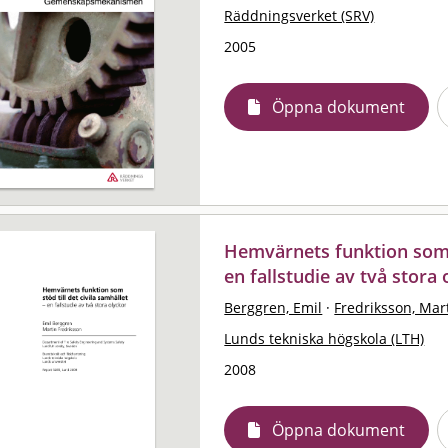
Räddningsverket (SRV)
2005
Öppna dokument
Hemvärnets funktion som st
en fallstudie av två stora
Berggren, Emil
·
Fredriksson, Mar
Lunds tekniska högskola (LTH)
2008
Öppna dokument