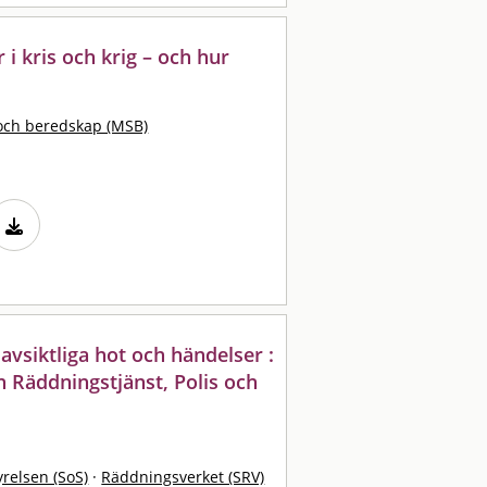
r i kris och krig – och hur
och beredskap (MSB)
avsiktliga hot och händelser :
 Räddningstjänst, Polis och
yrelsen (SoS)
·
Räddningsverket (SRV)