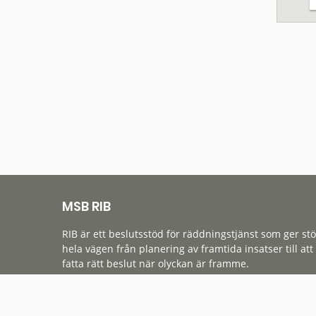
MSB RIB
RIB är ett beslutsstöd för räddningstjänst som ger st
hela vägen från planering av framtida insatser till att
fatta rätt beslut när olyckan är framme.
Tillgänglighet
Cookies