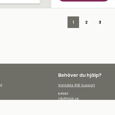
1
2
3
Behöver du hjälp?
öd
Kontakta RIB Support
E-POST
rib@msb.se