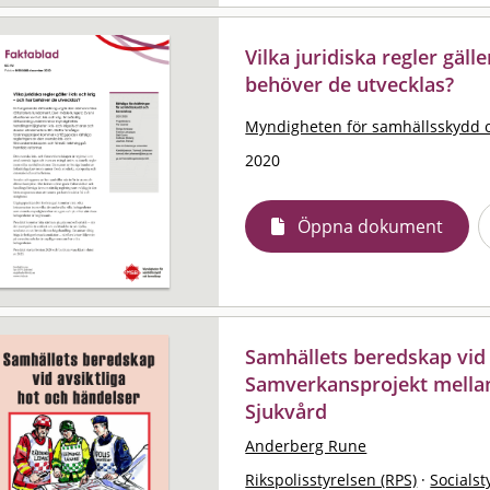
Vilka juridiska regler gälle
behöver de utvecklas?
Myndigheten för samhällsskydd 
2020
Öppna dokument
Samhällets beredskap vid 
Samverkansprojekt mellan
Sjukvård
Anderberg Rune
Rikspolisstyrelsen (RPS)
·
Socialst