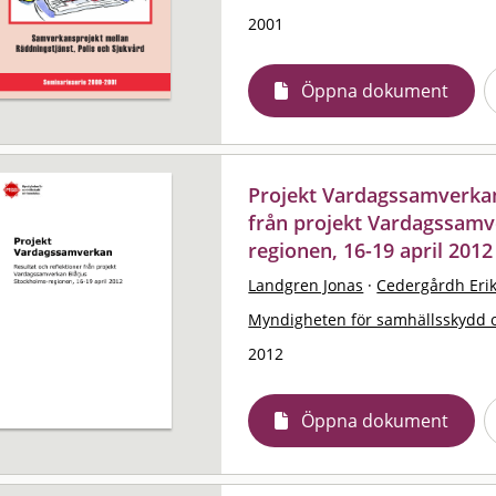
2001
Öppna dokument
Projekt Vardagssamverkan 
från projekt Vardagssamv
regionen, 16-19 april 2012
Landgren Jonas
·
Cedergårdh Eri
Myndigheten för samhällsskydd 
2012
Öppna dokument