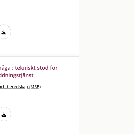
a : tekniskt stöd för
ddningstjänst
och beredskap (MSB)