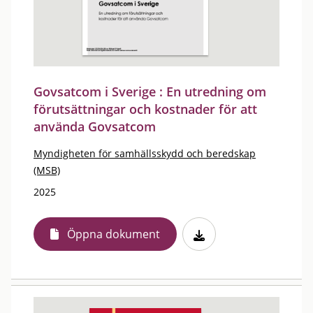
Govsatcom i Sverige : En utredning om
förutsättningar och kostnader för att
använda Govsatcom
Myndigheten för samhällsskydd och beredskap
(MSB)
2025
Öppna dokument