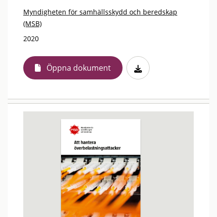
Myndigheten för samhällsskydd och beredskap
(MSB)
2020
Öppna dokument