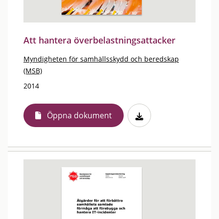
Att hantera överbelastningsattacker
Myndigheten för samhällsskydd och beredskap
(MSB)
2014
Öppna dokument