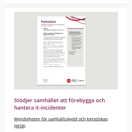
Stödjer samhället att förebygga och
hantera it-incidenter
Myndigheten för samhällsskydd och beredskap
(MSB)