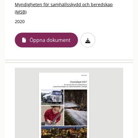
Myndigheten för samhällsskydd och beredskap
(MSB)
2020
Öppna dokument