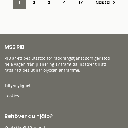
1
2
3
4
17
Nästa
MSB RIB
RIB är ett beslutsstöd för räddningstjänst som ger stöd
hela vägen från planering av framtida insatser till att
fatta rätt beslut när olyckan är framme.
Tillgänglighet
Cookies
Behöver du hjälp?
Kontakta RIB Support