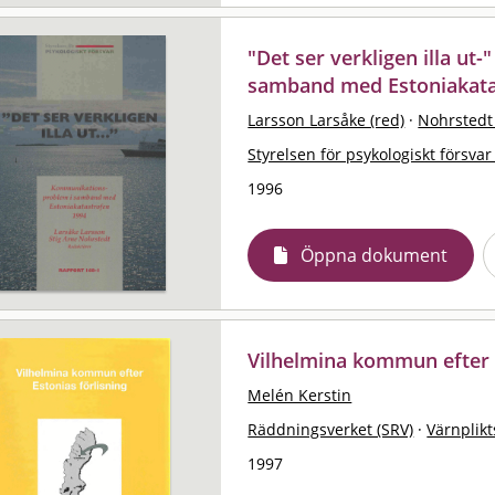
"Det ser verkligen illa ut
samband med Estoniakata
Larsson Larsåke (red)
·
Nohrstedt 
Styrelsen för psykologiskt försvar
1996
Öppna dokument
Vilhelmina kommun efter E
Melén Kerstin
Räddningsverket (SRV)
·
Värnplikt
1997