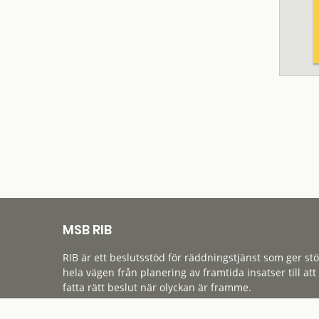
MSB RIB
RIB är ett beslutsstöd för räddningstjänst som ger st
hela vägen från planering av framtida insatser till att
fatta rätt beslut när olyckan är framme.
Tillgänglighet
Cookies