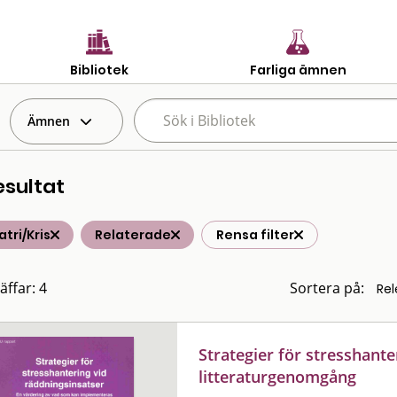
Bibliotek
Farliga ämnen
Ämnen
esultat
atri/Kris
Relaterade
Rensa filter
äffar: 4
Sortera på:
Strategier för stresshante
litteraturgenomgång