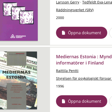
Larsson Gerry
·
Tedfeldt Eva-Len
Räddningsverket (SRV)
2000
Öppna dokument
Mediernas Estonia : Myn
informatörer i Finland
Raittila Pentti
Styrelsen för psykologiskt försvar
1996
Öppna dokument