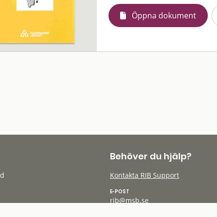
Öppna dokument
Behöver du hjälp?
öd
Kontakta RIB Support
E-POST
rib@msb.se