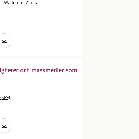
a
·
Wallenius Claes
digheter och massmedier som
 (SPF)