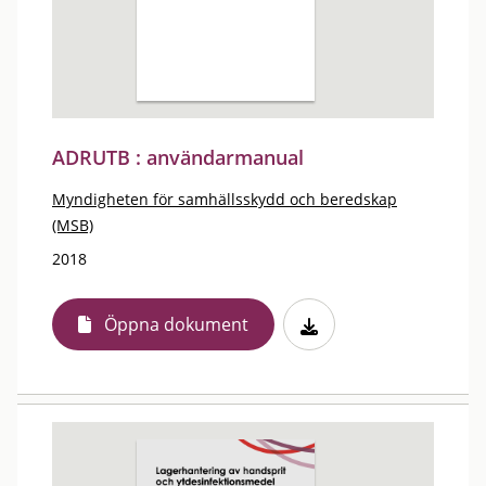
ADRUTB : användarmanual
Myndigheten för samhällsskydd och beredskap
(MSB)
2018
Öppna dokument