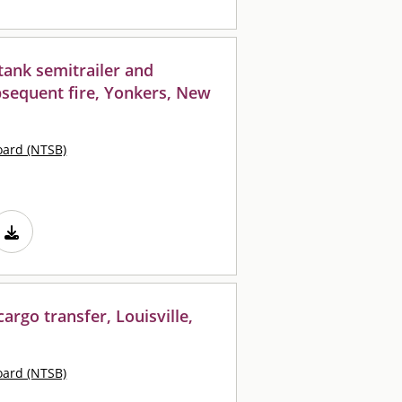
 tank semitrailer and
bsequent fire, Yonkers, New
oard (NTSB)
argo transfer, Louisville,
oard (NTSB)