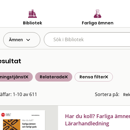
Bibliotek
Farliga ämnen
Ämnen
esultat
ningstjänst
Relaterade
Rensa filter
räffar: 1-10 av 611
Sortera på:
Har du koll? Farliga ämnen
Lärarhandledning