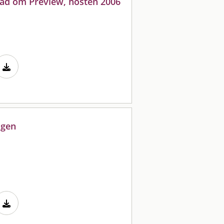
blad om Preview, hösten 2006
ägen