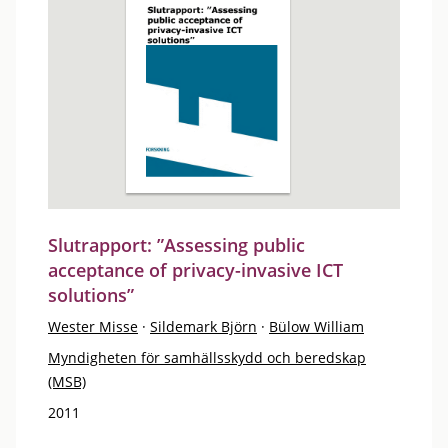
Slutrapport: ”Assessing public
acceptance of privacy-invasive ICT
solutions”
Wester Misse
·
Sildemark Björn
·
Bülow William
Myndigheten för samhällsskydd och beredskap
(MSB)
2011