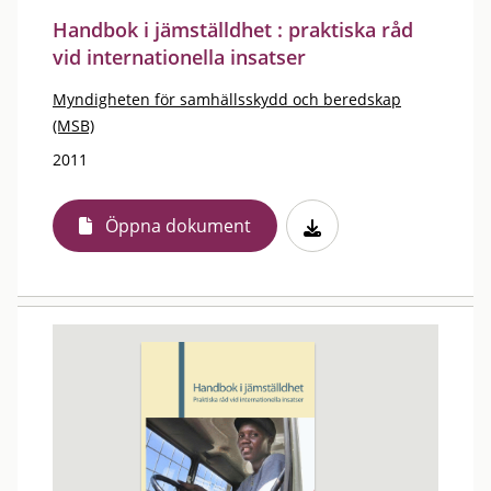
Handbok i jämställdhet : praktiska råd
vid internationella insatser
Myndigheten för samhällsskydd och beredskap
(MSB)
2011
Öppna dokument