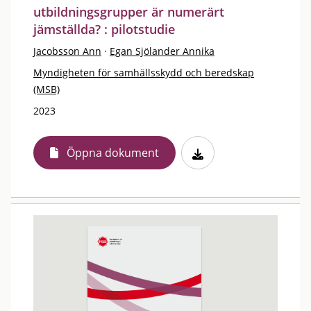
utbildningsgrupper är numerärt
jämställda? : pilotstudie
Jacobsson Ann
·
Egan Sjölander Annika
Myndigheten för samhällsskydd och beredskap
(MSB)
2023
Öppna dokument