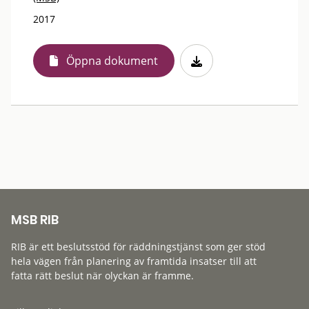
2017
Öppna dokument
MSB RIB
RIB är ett beslutsstöd för räddningstjänst som ger stöd
hela vägen från planering av framtida insatser till att
fatta rätt beslut när olyckan är framme.