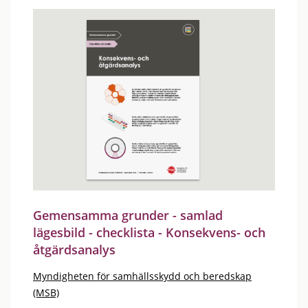
Gemensamma grunder - samlad
lägesbild - checklista - Konsekvens- och
åtgärdsanalys
Myndigheten för samhällsskydd och beredskap
(MSB)