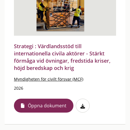
Strategi : Värdlandsstöd till
internationella civila aktörer - Stärkt
förmåga vid övningar, fredstida kriser,
höjd beredskap och krig
Myndigheten för civilt försvar (MCF)
2026
Öppna dokument