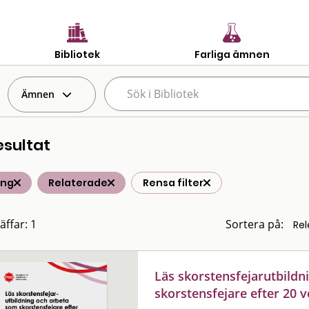
Bibliotek
Farliga ämnen
Ämnen
esultat
ing
Relaterade
Rensa filter
äffar: 1
Sortera på:
Läs skorstensfejarutbildn
skorstensfejare efter 20 v