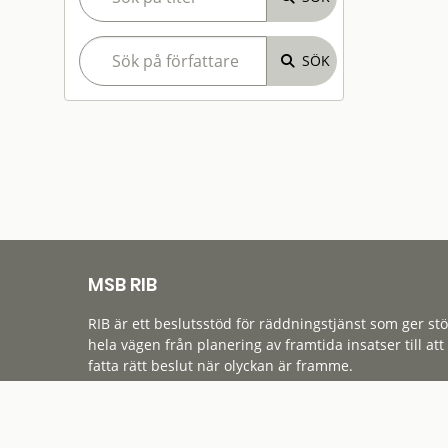
MSB RIB
RIB är ett beslutsstöd för räddningstjänst som ger st
hela vägen från planering av framtida insatser till att
fatta rätt beslut när olyckan är framme.
Tillgänglighet
Cookies