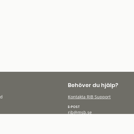
Behöver du hjälp?
öd
Kontakta RIB Support
E-POST
rib@msb.se