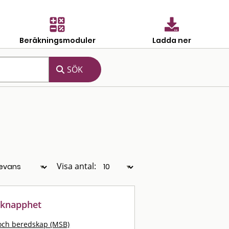
Beräkningsmoduler
Ladda ner
Visa antal:
m knapphet
och beredskap (MSB)