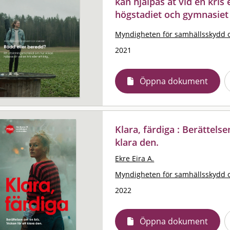
kan hjälpas åt vid en kris 
högstadiet och gymnasiet
Myndigheten för samhällsskydd 
2021
Öppna dokument
Klara, färdiga : Berättelse
klara den.
Ekre Eira A.
Myndigheten för samhällsskydd 
2022
Öppna dokument