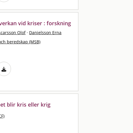
rkan vid kriser : forskning
carsson Olof
·
Danielsson Erna
och beredskap (MSB)
 blir kris eller krig
CF)