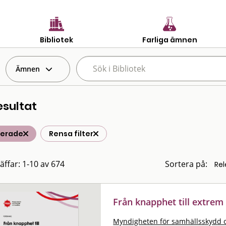
Bibliotek
Farliga ämnen
Ämnen
esultat
terade
Rensa filter
räffar: 1-10 av 674
Sortera på:
Från knapphet till extre
Myndigheten för samhällsskydd 