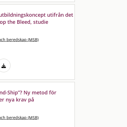
 utbildningskoncept utifrån det
op the Bleed, studie
och beredskap (MSB)
and-Ship”? Ny metod för
er nya krav på
och beredskap (MSB)