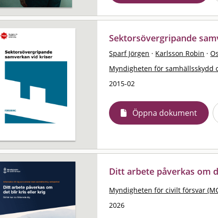
Sektorsövergripande samve
Sparf Jörgen
·
Karlsson Robin
·
Os
Myndigheten för samhällsskydd 
2015-02
Öppna dokument
Ditt arbete påverkas om det
Myndigheten för civilt försvar (M
2026