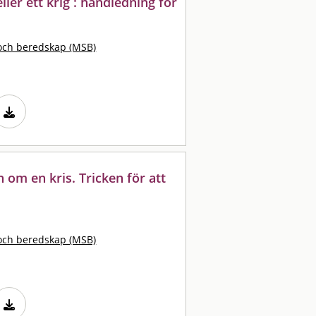
eller ett krig : handledning för
och beredskap (MSB)
n om en kris. Tricken för att
och beredskap (MSB)