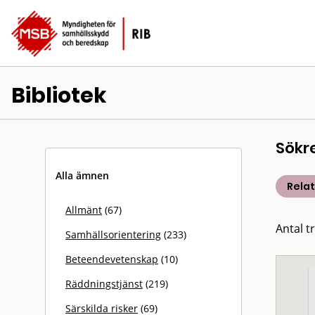
Bibliotek
Sökr
Alla ämnen
Rela
Allmänt
(67)
Antal t
Samhällsorientering
(233)
Beteendevetenskap
(10)
Räddningstjänst
(219)
Särskilda risker
(69)