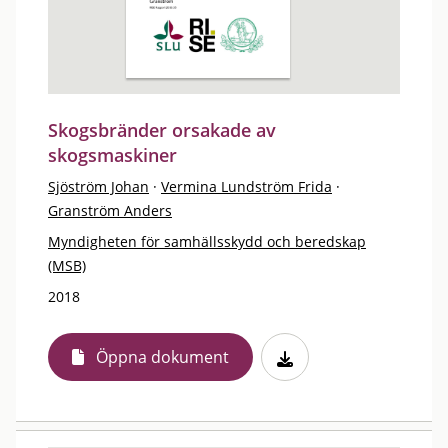
Skogsbränder orsakade av
skogsmaskiner
Sjöström Johan
·
Vermina Lundström Frida
·
Granström Anders
Myndigheten för samhällsskydd och beredskap
(MSB)
2018
Öppna dokument