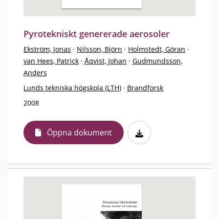
Pyrotekniskt genererade aerosoler
Ekström, Jonas
·
Nilsson, Björn
·
Holmstedt, Göran
·
van Hees, Patrick
·
Åqvist, Johan
·
Gudmundsson,
Anders
Lunds tekniska högskola (LTH)
·
Brandforsk
2008
Öppna dokument