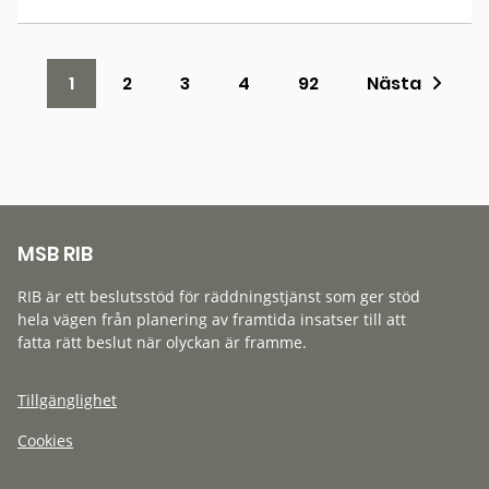
1
2
3
4
92
Nästa
MSB RIB
RIB är ett beslutsstöd för räddningstjänst som ger stöd
hela vägen från planering av framtida insatser till att
fatta rätt beslut när olyckan är framme.
Tillgänglighet
Cookies