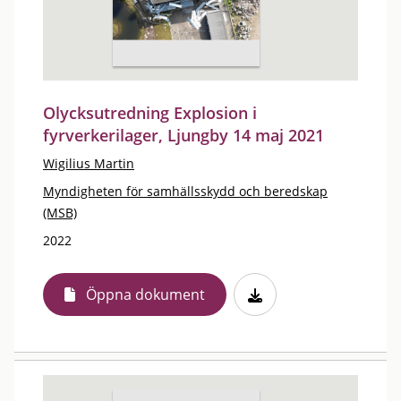
Olycksutredning Explosion i
fyrverkerilager, Ljungby 14 maj 2021
Wigilius Martin
Myndigheten för samhällsskydd och beredskap
(MSB)
2022
Öppna dokument