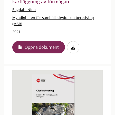
kartläggning av förmågan
Engdahl Nina
Myndigheten för samhällsskydd och beredskap
(MSB)
2021
Öppna dokument