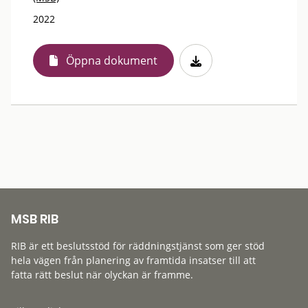
2022
Öppna dokument
MSB RIB
RIB är ett beslutsstöd för räddningstjänst som ger stöd
hela vägen från planering av framtida insatser till att
fatta rätt beslut när olyckan är framme.