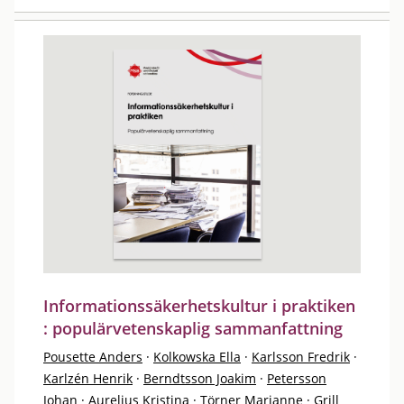
Informationssäkerhetskultur i praktiken
: populärvetenskaplig sammanfattning
Pousette Anders
·
Kolkowska Ella
·
Karlsson Fredrik
·
Karlzén Henrik
·
Berndtsson Joakim
·
Petersson
Johan
·
Aurelius Kristina
·
Törner Marianne
·
Grill