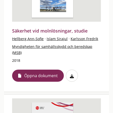
Säkerhet vid molnlösningar, studie
Hellberg Ann-Sofie
·
Islam Sirajul
·
Karlsson Fredrik
Myndigheten för samhällsskydd och beredskap
(MSB)
2018
Öppna dokument