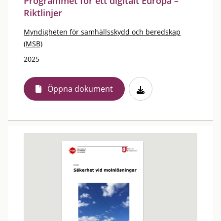
Programmet för ett digitalt Europa –
Riktlinjer
Myndigheten för samhällsskydd och beredskap
(MSB)
2025
Öppna dokument