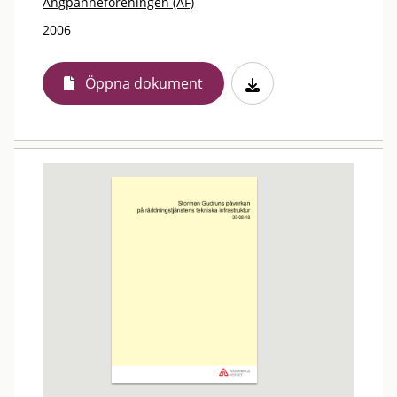
Ångpanneföreningen (ÅF)
2006
Öppna dokument