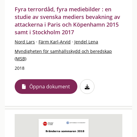
Fyra terrordåd, fyra mediebilder : en
studie av svenska mediers bevakning av
attackerna i Paris och Köpenhamn 2015
samt i Stockholm 2017
Nord Lars
·
Färm Karl-Arvid
·
Jendel Lena
Myndigheten för samhällsskydd och beredskap
(MSB)
2018
Öppna dokument