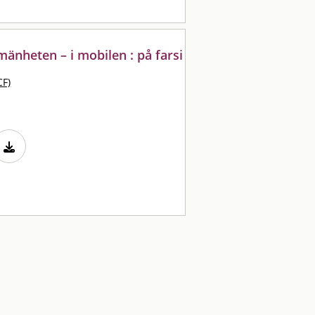
lmänheten – i mobilen : på farsi
CF)