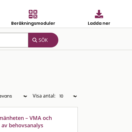
Beräkningsmoduler
Ladda ner
Visa antal:
llmänheten – VMA och
t av behovsanalys