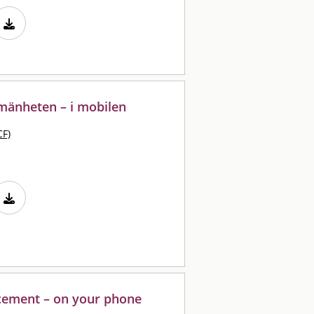
lmänheten – i mobilen
CF)
cement – on your phone