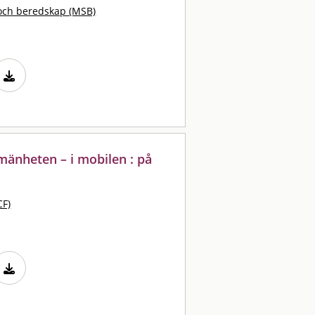
och beredskap (MSB)
lmänheten – i mobilen : på
CF)