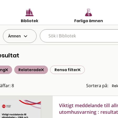
Bibliotek
Farliga ämnen
Ämnen
esultat
ing
Relaterade
Rensa filter
äffar: 8
Sortera på:
Viktigt meddelande till a
utomhusvarning : resulta