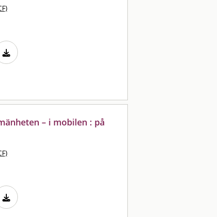
CF)
lmänheten – i mobilen : på
CF)