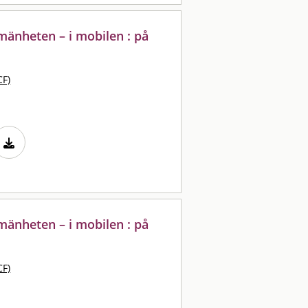
lmänheten – i mobilen : på
CF)
lmänheten – i mobilen : på
CF)