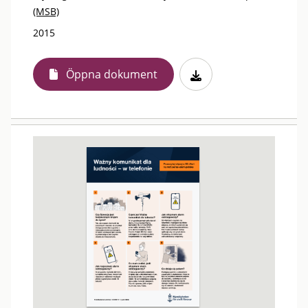
(MSB)
2015
Öppna dokument