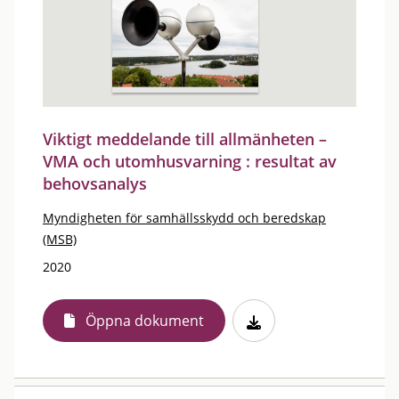
Viktigt meddelande till allmänheten –
VMA och utomhusvarning : resultat av
behovsanalys
Myndigheten för samhällsskydd och beredskap
(MSB)
2020
Öppna dokument