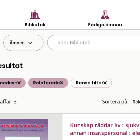
Bibliotek
Farliga ämnen
Ämnen
esultat
medicin
Relaterade
Rensa filter
äffar: 3
Sortera på:
Kunskap räddar liv : sjuk
annan insatspersonal : el