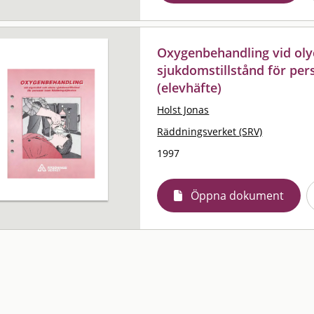
Oxygenbehandling vid olyc
sjukdomstillstånd för pe
(elevhäfte)
Holst Jonas
Räddningsverket (SRV)
1997
Öppna dokument