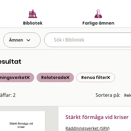
Bibliotek
Farliga ämnen
Ämnen
esultat
ningsverket
Relaterade
Rensa filter
äffar: 2
Sortera på:
Stärkt förmåga vid kriser
Räddningsverket (SRV)