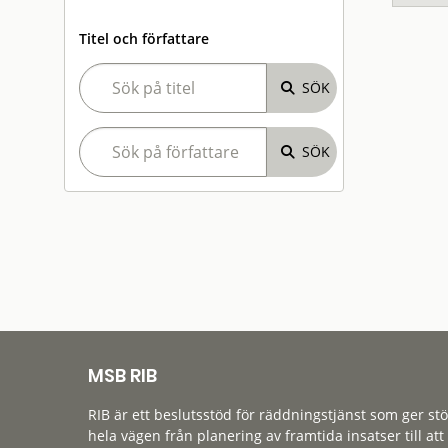
Titel och författare
MSB RIB
RIB är ett beslutsstöd för räddningstjänst som ger st
hela vägen från planering av framtida insatser till att