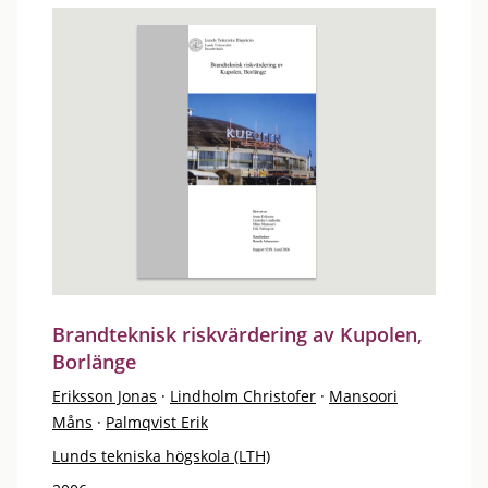
Brandteknisk riskvärdering av Kupolen,
Borlänge
Eriksson Jonas
·
Lindholm Christofer
·
Mansoori
Måns
·
Palmqvist Erik
Lunds tekniska högskola (LTH)