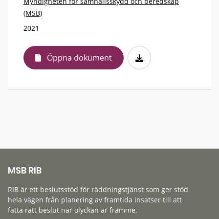
Myndigheten för samhällsskydd och beredskap
(MSB)
2021
Öppna dokument
MSB RIB
RIB är ett beslutsstöd för räddningstjänst som ger stöd
hela vägen från planering av framtida insatser till att
fatta rätt beslut när olyckan är framme.