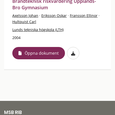
Brandteknisk riskvärdering Upplands-
Bro Gymnasium
Axelsson Johan
·
Eriksson Oskar
·
Fransson Ellinor
·
Hultquist Carl
Lunds tekniska högskola (LTH)
2004
Öppna dokument
MSB RIB